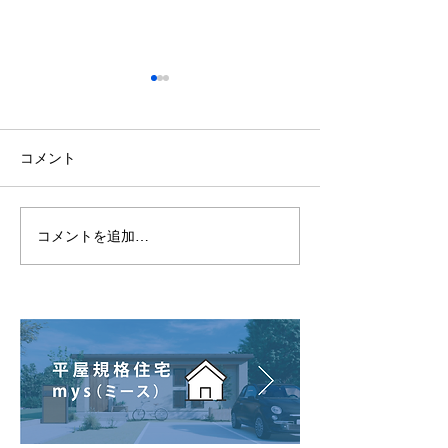
コメント
お客様アンケートvol.15
コメントを追加…
【リフォームの
い床をはがすマ
すぎる！