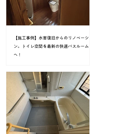
【施工事例】水害復旧からのリノベーショ
ン。トイレ空間を最新の快適バスルーム
へ！
水害により被害を受けられたお宅の復旧・再生リフ
ォームをお手伝いさせていただきました。間取りの
変更を含むリノベーション工事です！ ■広いトイレ
空間だったこの場所を解体し ■土台の補強、基礎づ
くりを徹底している様子です。 目に見えなくなる
構造部分だからこそ、大切な工程です。 ■明るく清
潔感あふれる最新のシステムバス タカラスタンダ
ードの大人気シリーズ「グランスパ」が完成！ 心
からリラックスできる特別な空間が誕生しました。