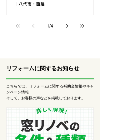
｜八代市・西建
今回は、新しく生まれ変わったキッチンの施工事例
をご紹介します！ 少し暗く、圧迫感のあったキッ
チン 大きな「吊り戸棚」は 収納力はありますが、
1
/
4
リビングからの光が遮られてしまい、キッチン側が
少し暗く閉ざされた印象になってしまうのがお悩み
でした。 タカラ「リフィット」で明るく開放的
に！ 吊り戸棚を思い切って撤去し、新しくタカラ
スタンダードの「リフィット」を設置しました！
リビングの奥まで視線が抜け、LDK全体がパッと明
るく広々とした空間に大変身✨ 【今回のリフォーム
​リフォームに関するお知らせ
のポイント】 人気のタカラ「リフィット」： 木目
調のスタイリッシュなデザインが、リビングのイン
テリアに美しく馴染みます。 お手入れラクラク：
こちらでは、リフォームに関する補助金情報やキャ
高品位ホーローでお馴染みのタカラ製品。油汚れも
ンペーン情報
サッと拭くだけで綺麗になり、毎日の家事がグッと
​そして、お客様の声などを掲載しております。
ラクになります。 開放感のある手元： 天井にダウ
ンライトを埋め込み、すっきり洗練された印象に仕
上げました。 「今のキッチンをもっと明るく、使
いやすくしたい！」 そんなお悩みをお持ちの方
は、ぜひお気軽に西建までご相談ください。お客様
の暮らしに合わせた最適なプラン