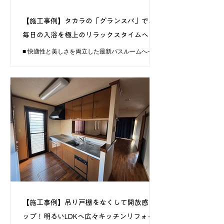
【施工事例】タカラの「グランスパ」で、
毎日の入浴を極上のリラックスタイムへ
■ 快適性と美しさを両立した最新バスルームへ一
新！ 経年による汚れやお手入れのしやすさが課題
だった浴室を、タカラスタンダードの人気シリーズ
「グランスパ」へとリフォームいたしました。
Before 従来の、少し手狭に感じられた浴槽と、お
掃除に手間の高かったカウンター周辺。 After 鮮や
かなイエローの浴室パネルが映える、明るく開放的
な空間へ。 タカラスタンダードの掃除が圧倒的に
ラクな「ホーローパネル」汚れが染みこまずシャワ
ーで流すだけでお手入れ簡単です。 お客様も大満
足！毎日の疲れを癒す特別な空間として、長く快適
にお使いいただけます！
【施工事例】吊り戸棚をなくして開放感ア
ップ！明るいLDKへ広々キッチンリフォーム