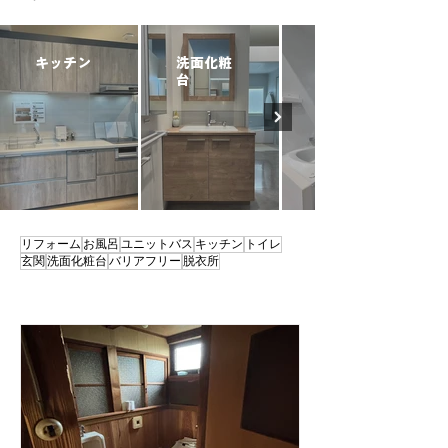
キッチン
洗面化粧
お風呂
台
リフォーム
お風呂
ユニットバス
キッチン
トイレ
玄関
洗面化粧台
バリアフリー
脱衣所