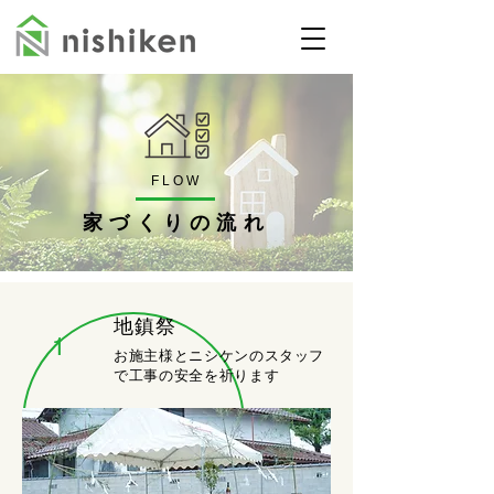
FLOW
家づくりの流れ
地鎮祭
1
お施主様とニシケンのスタッフ
で工事の安全を祈ります