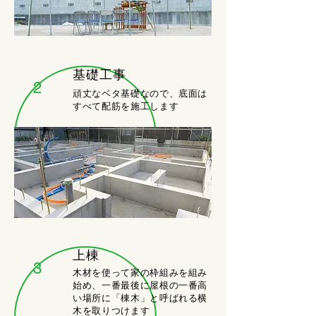
基礎工事
2
頑丈なベタ基礎なので、底面は
すべて配筋を施工します
上棟
3
木材を使って家の枠組みを組み
始め、一番最後に屋根の一番高
い場所に「棟木」と呼ばれる横
木を取りつけます