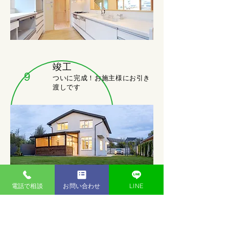
竣工
9
ついに完成！お施主様にお引き
渡しです
電話で相談
お問い合わせ
LINE
※画像はイメージです。
​※各家によって施工内容が前後したり、変わる
場合もあります。