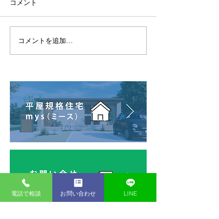
コメント
コメントを追加…
【リフォームの裏側】古
【熊本・八代】
い床をはがすマシンが凄
建の大工さんが
すぎる！
スメーカーより
電話で相談
お問い合わせ
LINE