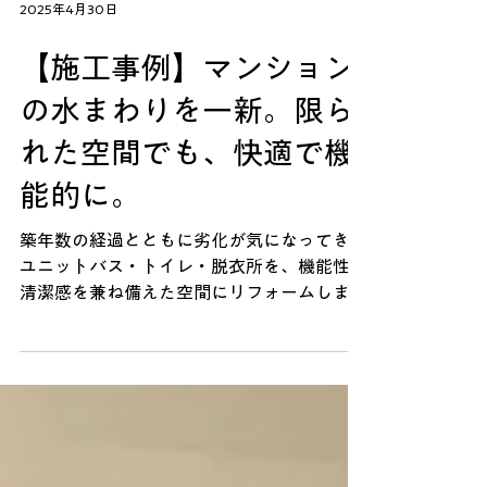
2025年4月30日
【施工事例】マンション
の水まわりを一新。限ら
れた空間でも、快適で機
能的に。
築年数の経過とともに劣化が気になってきた
ユニットバス・トイレ・脱衣所を、機能性と
清潔感を兼ね備えた空間にリフォームしまし
た。 🏢 Before｜古さや使いにくさが目立
つ、マンション特有の課題 ・お風呂は狭さ
と冷えやすさが気になる旧式ユニットバ
ス。・トイレは設備の古さと壁紙...