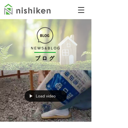
NEWS&BLOG
​ブログ
Load video