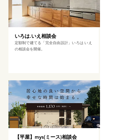
いろは.いえ相談会
定額制で建てる「完全自由設計」いろは.いえ
の相談会を開催。
相談会に予約する＞
【平屋】mys(ミース)相談会