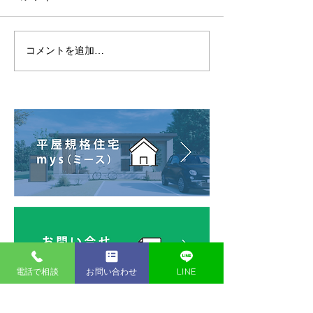
コメントを追加…
【リフォームの裏側】古
【熊本・八代】
い床をはがすマシンが凄
建の大工さんが
すぎる！
スメーカーより
電話で相談
お問い合わせ
LINE