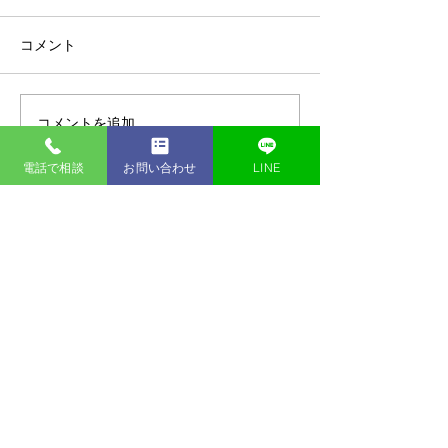
コメント
お客様アンケートvol.15
コメントを追加…
【リフォームの
い床をはがすマ
電話で相談
お問い合わせ
LINE
すぎる！