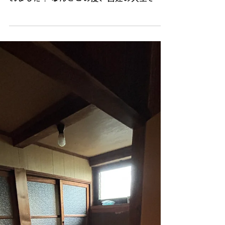
本日は、西建メンバーの素晴らしいニュース
をお届けします！ ■確かな職人技が評価さ
れました！ なんとこの度、西建の大工さん
が、とある大手ハウスメーカー様より「最優
秀技能賞」をいただきました！ 非常に厳し
い品質基準や施工チェックをクリアした上
で、このように表彰して頂けたことは大工さ
ん達はもちろん、西建スタッフ一同にとって
も大きな誇りです！ みなさん恥ずかしがり
屋。「顔は隠してね」と言われたのでスタン
プで(*^^*)