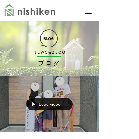
NEWS&BLOG
​ブログ
Load video