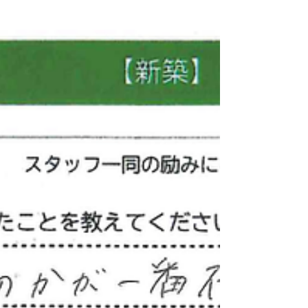
でお伺いしいますので、これからも末永くよ
ろしくおねがいします(*^^*) #熊本新築 #西
建 #みつ星IROHA.IE