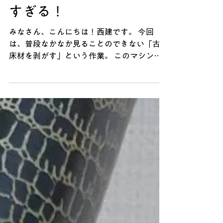
ントランス／4ウォークインクローゼット／
い床をはがすマシンが凄
駐車場２台完備 ＊見学予約はコチラ 新築分
譲住宅 須屋の家 | フォーム｜中庭のある家
すぎる！
ロコハウス ～空港も市街地もアクセス抜群
～..
みなさん、こんにちは！西建です。 今回
は、普段なかなか見ることのできない「古い
床材を剥がす」という作業。 このマシンが
大活躍するんです！ 職人さんが機械を巧み
に操りながら、頑固に張り付いた古い床材を
バリバリと剥がしていきます。 まるでペリ
ペリとシールを剥がすように見えますが 重
い機会を操る職人さんの絶妙な力加減があっ
てこそのスピード感です。 古いものをただ
壊すだけでなく、次の新しい住まいづくりの
ための大切な下準備。 これからも、見えな
い部分もしっかりとこだわりを持って施工し
ていきます！