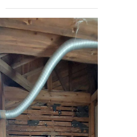
スルームへ！
水害により被害を受けられたお宅の復旧・再
生リフォームをお手伝いさせていただきまし
た。間取りの変更を含むリノベーション工事
です！ ■広いトイレ空間だったこの場所を
解体し ■土台の補強、基礎づくりを徹底し
ている様子です。 目に見えなくなる構造部
分だからこそ、大切な工程です。 ■明るく
清潔感あふれる最新のシステムバス タカラ
スタンダードの大人気シリーズ「グランス
パ」が完成！ 心からリラックスできる特別
な空間が誕生しました。