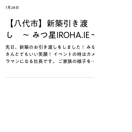
7月28日
【八代市】新築引き渡
し ～ みつ星IROHA.IE～
先日、新築のお引き渡しをしました！ みな
さんとてもいい笑顔！ イベントの時はカメ
ラマンになる社長です。 ご家族の様子を一
瞬でも多く残したい思いで、毎回大量に撮り
ます！ 工事用の鍵で開けていた玄関から、
お客様専用の鍵への交換です！ パパさんと
長男くんで緊張の瞬間。 家の中を走り回
り、かくれんぼ、鬼ごっこ、だるまさんがこ
ろんだ。一通り遊びまわって 畳でゴロー
ン。畳があるっていいなと思いました。 嬉
しい瞬間に立ち会え、スタッフ一同幸せな気
持ちになりました。 定期的なメンテナンス