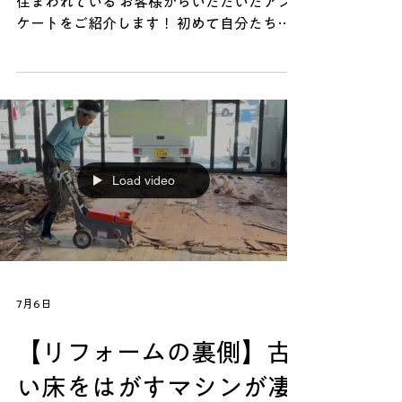
今回は、建売住宅をご購入いただき、実際に
住まわれている お客様からいただいたアン
ケートをご紹介します！ 初めて自分たちの
家に帰ってくることがうれしくて、帰るのが
ワクワクでした。子どもたちも喜んでいて、
安心できました。 との温かい感想(*^^*) マ
イホームは建てて終わりではなく、そこから
新しい暮らしが始ります。 お客様が毎日の
生活を楽しみ、「自分たちの家」と感じてい
ただけていることを、スタッフ一同とても嬉
Load video
しく思います。 【建売住宅情報】 ～全国で
も話題のエリア～ □所在地：熊本県合志市
須屋1626-169 □価格：3,380万円（税込
み） □土地面積：193.65㎡（58.58坪） □建
物面積：80.12㎡（24.24坪） １階：
43.06㎡（13.03坪） ２階：37.06㎡
7月6日
（11.21坪） □間取り：２階リビングダイニ
ング／３LDK／ドライルーム／ファミリーエ
【リフォームの裏側】古